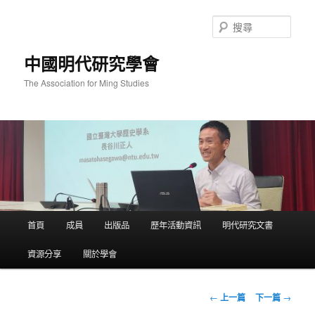
跳
至
搜
主
尋
要
中國明代研究學會
內
容
The Association for Ming Studies
主
首頁
成員
出版品
歷年活動資訊
明代研究文書
要
選
資源分享
關於學會
單
文
←
上一篇
下一篇
→
章