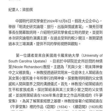
紀要人：梁凱棋
中國明代研究學會於2024年12月6日，假政大公企中心，
舉辦「明清史研究論壇︰旅行、出版與情感書寫」。陳秀芬理
事長在開幕致詞時，介紹明代研究學會成立時的歷史，並提到
本次研究論壇的演講主題，在過去受到的較少關注，故期望透
過本次三場演講，提供不同的學術視野與觀點。
第一位講者是來自美國南卡羅來納大學（University of
South Carolina Upstate）、目前於中研院近史所訪問的林倩
萱(Nicole Richardson)教授，主題為「死與少女︰明末降神會
中之父親哀傷」。林教授透過研究明末一位退休士人葉紹袁在
其女葉小鸞死後十年所舉行的降神會，探索晚明時期的父女情
感和人間與靈界之間的溝通儀式。首先，林教授介紹葉紹袁的
生平和家族成員，探討葉紹袁與其三女葉小鸞之間的父女情
感，並說明葉紹袁在1636年集合妻女之作品所撰成的《午夢
堂集》，為其了解葉家經歷之基礎。林教授接著介紹葉紹袁在
《午夢堂集》裡的作品《窈聞》(1634)、《續窈聞》(1635)和