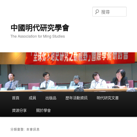
跳
跳
至
至
搜
主
輔
尋
要
助
中國明代研究學會
內
內
容
容
The Association for Ming Studies
主
首頁
成員
出版品
歷年活動資訊
明代研究文書
要
選
資源分享
關於學會
單
本會訊息
分類彙整: