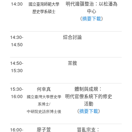
14:30
明代邊疆整治：以松潘為
國立臺灣師範大學
中心
歷史學系碩士
（
摘要下載
）
14:30-
綜合討論
14
:5
0
14:50-
茶敘
15:30
15:30-
何幸真
體制與成規：
16:00
明代官僚系統下的修史
國立臺灣大學歷史學
活動
系博士/
（
摘要下載
）
中研院史語所博士後
16:00-
廖子萱
冒亂宗支：