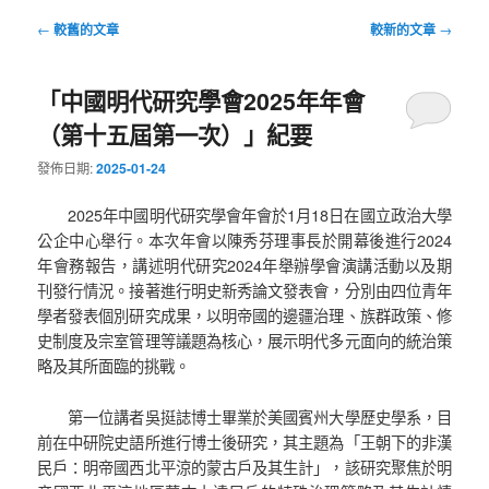
文
←
較舊的文章
較新的文章
→
章
導
「中國明代研究學會2025年年會
覽
（第十五屆第一次）」紀要
發佈日期:
2025-01-24
2025年中國明代研究學會年會於1月18日在國立政治大學
公企中心舉行。本次年會以陳秀芬理事長於開幕後進行2024
年會務報告，講述明代研究2024年舉辦學會演講活動以及期
刊發行情況。接著進行明史新秀論文發表會，分別由四位青年
學者發表個別研究成果，以明帝國的邊疆治理、族群政策、修
史制度及宗室管理等議題為核心，展示明代多元面向的統治策
略及其所面臨的挑戰。
第一位講者吳挺誌博士畢業於美國賓州大學歷史學系，目
前在中研院史語所進行博士後研究，其主題為「王朝下的非漢
民戶：明帝國西北平涼的蒙古戶及其生計」，該研究聚焦於明