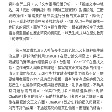
資料庫等工具，以「文本軍事段落分析」、「辨識文本中地
名」與「找出《明實錄》和《朝鮮王朝實錄》對讀段落」三階
段的操作，讓需要由研究者進行分析的文本數字，降低了
99％。此外透過這些AI查找的段落，也能發現一些值得進一
步研究的課題。而除了分享操作實例外，蔡老師也分享了大型
語言模型目前在歷史研究的侷限性，以及生成式AI在歷史教育
上的未來展望。
第三場演講為清大人社院長李卓穎老師以及其課程學生輪
流主講，講述他們利用ChatGPT在歷史論文撰寫上，選擇三
項課題的實際操作經驗與心得，分別是：ChatGPT在查找文
獻、協作研究大綱與發想課題、撰寫論文正文等方面的作用。
清大同學們認為ChatGPT對於文獻查找的能力頗為不足，需
要使用者頗費心力才能有些許收穫，且有時會有虛偽造假的文
獻產生。在協作研究大綱與發想課題上，則多為籠統、不夠具
有問題意識的結果，但其中使用者不斷精進與修正對於
ChatGPT指令的過程，有助於幫助使用者思考研究課題。最
後在撰寫論文正文方面，ChatGPT對於史料的插入與擴寫，
則有不錯的成果，不過段落間的連貫性偏差。而最後的結論，