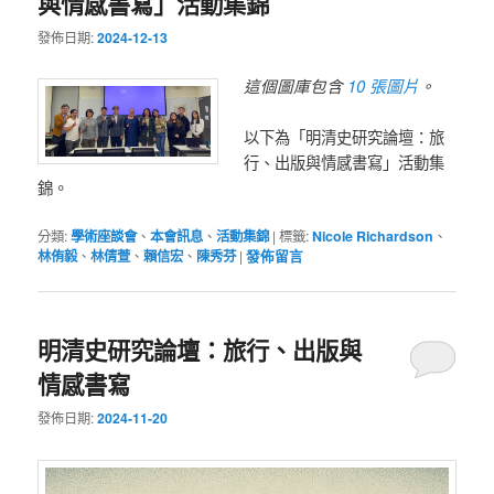
與情感書寫」活動集錦
發佈日期:
2024-12-13
10 張圖片
這個圖庫包含
。
以下為「明清史研究論壇：旅
行、出版與情感書寫」活動集
錦。
分類:
學術座談會
、
本會訊息
、
活動集錦
|
標籤:
Nicole Richardson
、
林侑毅
、
林倩萱
、
賴信宏
、
陳秀芬
|
發佈留言
明清史研究論壇：旅行、出版與
情感書寫
發佈日期:
2024-11-20