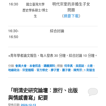
16:30
明代宗室的非婚生子女
國立臺灣大學
問題
歷史學系碩士/博士
（
摘要下載
）
生
16:
30-
綜合討論
16:50
※青年學者論文報告，每人發表 30 分鐘，綜合討論 10 分鐘。
分類:
會員大會
、
本會訊息
、
講義資料
|
標籤:
何幸真
、
吳挺誌
、
土達
、
地緣政治
、
宗室婚姻
、
官方修史
、
廖子萱
、
蕭子健
、
陳秀芬
|
1
則留言
「明清史研究論壇︰旅行、出版
與情感書寫」紀要
發佈日期:
2024-12-13