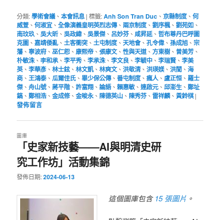
分類:
學術會議
、
本會訊息
|
標籤:
Anh Son Tran Duc
、
京縣制度
、
何
威萱
、
何淑宜
、
全像演義皇明英烈志傳
、
兩京制度
、
劉序楓
、
劉苑如
、
南玟玖
、
吳大昕
、
吳政緯
、
吳景傑
、
呂妙芬
、
咸昇延
、
哲布尊丹巴呼圖
克圖
、
嘉靖倭亂
、
土客衝突
、
土屯制度
、
天地會
、
孔令偉
、
孫成旭
、
宗
藩
、
寧波府
、
巫仁恕
、
康熙帝
、
張康文
、
性與天道
、
方東樹
、
曾美芳
、
朴敏洙
、
李和承
、
李平秀
、
李承洙
、
李文良
、
李毓中
、
李瑞賢
、
李美
英
、
李華彥
、
林士鉉
、
林文凱
、
林爽文
、
洪敬清
、
洪瑛媄
、
洪誾
、
海
商
、
王鴻泰
、
瓜爾佳氏
、
畢少保公傳
、
番屯制度
、
瘋人
、
盧正恒
、
羅士
傑
、
舟山號
、
蔣平階
、
許富翔
、
論語
、
賴惠敏
、
連啟元
、
邱澎生
、
鄭址
鎬
、
鄭相浩
、
金成修
、
金晙永
、
陳德英山
、
陳秀芬
、
雷祥麟
、
黃鈴棋
|
發佈留言
圖庫
「史家新技藝——AI與明清史研
究工作坊」活動集錦
發佈日期:
2024-06-13
15 張圖片
這個圖庫包含
。