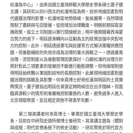
松潘為中心」，由來自國立臺灣師範大學歷史學系碩士蕭子健
主講，其研究以四川西北的松潘地區為例，剖析地緣因素對明
代邊疆治理的影響。松潘地區地勢險峻，氣候嚴寒，自然環境
限制了農耕與屯田發展，從而增加治理難度。明朝前期採取安
撫政策，設立土司制度以實行間接統治；明中後期隨著西海蒙
古勢力的南下，明廷逐漸轉向以征剿為主的政策加強中央對地
方的控制。此外，明廷透過軍屯與民運等方式解決軍糧供應問
題，但後勤補給的失效亦成為治理的重大挑戰之一。透過番夷
治理、流官制度以及後勤管理因素探討，凸顯松潘的治理方針
將針對此三項要素的發展而不斷進行動態調整。但地緣限制使
得明廷始終難以鞏固對該地的長期控制，此展現地緣因素對邊
疆治理的挑戰及其影響。何幸真博士好奇松潘與明廷的土貢實
際情況，蕭子健指出明廷在資源足夠時候往往出手闊綽，但面
臨資源較少的情形則會嚴格控制番族的人數，避免過多人進入
北京領取懸賞，並且規定貢物不得濫竽充數。
第三場演講者何幸真博士，畢業於國立臺灣大學歷史學
系，目前在中研院史語所做博士後研究。其演講主題為〈體制
與成規：明代官僚系統下的修史活動〉，研究聚焦於明代官方