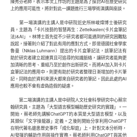
陳秀芬老師，表示本次工作坊的主題是為了探討AI在歷史研究
上的應用可能性，將針對此一課題進行三場學術演講與座談。
第一場演講的主講人是中研院近史所林峻煒博士後研究
員，主題為「卡片技藝的智慧再生：Zettelkasten(卡片盒筆記
法)&AI」。林博士首先從不少研究者都可能遇到的研究困難點
說起，接著則介紹了對此有用的應對方式，即是德國社會學家
魯曼（Niklas Luhmann）提出的卡片盒筆記法，該筆記法有
助於研究者建立起連貫且可追尋的知識脈絡，讓研究者能夠更
加清晰的思考、重組乃至於創作出新研究。而將AI加入到卡片
盒筆記法的應用中，則更有助於研究者整理日漸增加的卡片筆
記，同時由於資料來源大都來自研究者的筆記，因此此處的AI
應用也較不會有虛偽造假的疑慮。
第二場演講的主講人是中研院人文社會科學研究中心蔡宗
翰研究員，主題為「大型語言模型輔助歷史研究的實踐」。一
開始，蔡老師先講解ChatGPT的本質是大型語言模型，以及
其類似「文字接龍器」定義。之後則開始分享利用ChatGPT
在明代著名邊患歷史事件「成化犁庭」上，針對文本分析時，
AI發揮的輔助作用與操作實務。蔡老師利用ChatGPT與其他