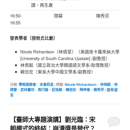
讀、再生產
16:50-
閉幕
陳秀芬
16:55
發表學者（按姓氏比劃）
Nicole Richardson（林倩萱）（美國南卡羅來納大學
[University of South Carolina Upstate] /副教授）
林侑毅（國立政治大學韓國語文學系/助理教授）
賴信宏（東吳大學中國文學系/副教授）
分類:
學術座談會
、
本會訊息
|
標籤:
Nicole Richardson
、
林侑毅
、
林
倩萱
、
武林書坊
、
燕行錄
、
莊祐維
、
賴信宏
、
降神會
、
陳秀芬
|
發佈留
言
【臺師大專題演講】劉光臨：宋
朝模式的終結：崩潰還是替代？