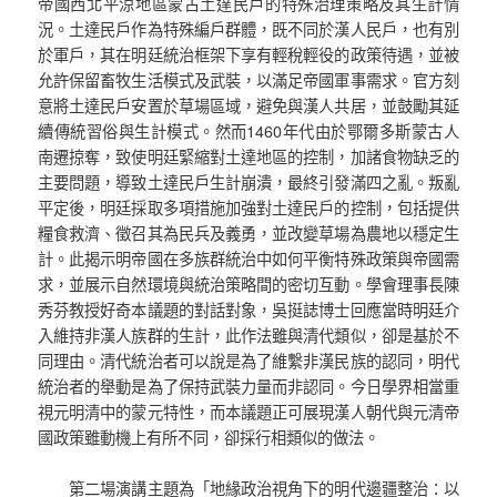
帝國西北平涼地區蒙古土達民戶的特殊治理策略及其生計情
況。土達民戶作為特殊編戶群體，既不同於漢人民戶，也有別
於軍戶，其在明廷統治框架下享有輕稅輕役的政策待遇，並被
允許保留畜牧生活模式及武裝，以滿足帝國軍事需求。官方刻
意將土達民戶安置於草場區域，避免與漢人共居，並鼓勵其延
續傳統習俗與生計模式。然而1460年代由於鄂爾多斯蒙古人
南遷掠奪，致使明廷緊縮對土達地區的控制，加諸食物缺乏的
主要問題，導致土達民戶生計崩潰，最終引發滿四之亂。叛亂
平定後，明廷採取多項措施加強對土達民戶的控制，包括提供
糧食救濟、徵召其為民兵及義勇，並改變草場為農地以穩定生
計。此揭示明帝國在多族群統治中如何平衡特殊政策與帝國需
求，並展示自然環境與統治策略間的密切互動。學會理事長陳
秀芬教授好奇本議題的對話對象，吳挺誌博士回應當時明廷介
入維持非漢人族群的生計，此作法雖與清代類似，卻是基於不
同理由。清代統治者可以說是為了維繫非漢民族的認同，明代
統治者的舉動是為了保持武裝力量而非認同。今日學界相當重
視元明清中的蒙元特性，而本議題正可展現漢人朝代與元清帝
國政策雖動機上有所不同，卻採行相類似的做法。
第二場演講主題為「地緣政治視角下的明代邊疆整治：以