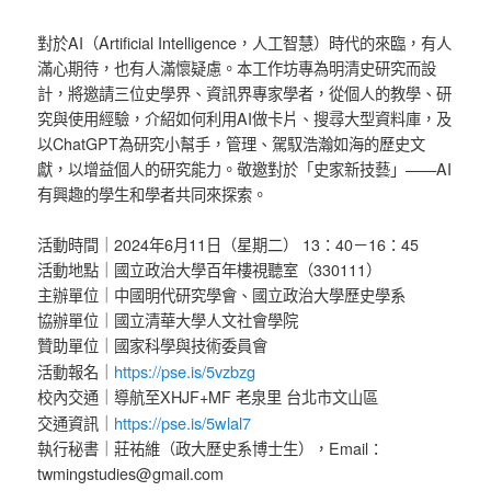
對於AI（Artificial Intelligence，人工智慧）時代的來臨，有人
滿心期待，也有人滿懷疑慮。本工作坊專為明清史研究而設
計，將邀請三位史學界、資訊界專家學者，從個人的教學、研
究與使用經驗，介紹如何利用AI做卡片、搜尋大型資料庫，及
以ChatGPT為研究小幫手，管理、駕馭浩瀚如海的歷史文
獻，以增益個人的研究能力。敬邀對於「史家新技藝」——AI
有興趣的學生和學者共同來探索。
活動時間｜2024年6月11日（星期二） 13：40－16：45
活動地點｜國立政治大學百年樓視聽室（330111）
主辦單位｜中國明代研究學會、國立政治大學歷史學系
協辦單位｜國立清華大學人文社會學院
贊助單位｜國家科學與技術委員會
https://pse.is/5vzbzg
活動報名｜
校內交通｜導航至XHJF+MF 老泉里 台北市文山區
https://pse.is/5wlal7
交通資訊｜
執行秘書｜莊祐維（政大歷史系博士生），Email：
twmingstudies@gmail.com