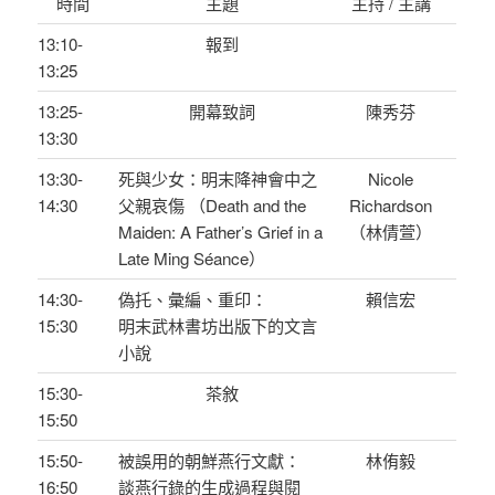
時間
主題
主持 / 主講
13:10-
報到
13:25
13:25-
開幕致詞
陳秀芬
13:30
13:30-
死與少女：明末降神會中之
Nicole
14:30
父親哀傷 （Death and the
Richardson
Maiden: A Father’s Grief in a
（林倩萱）
Late Ming Séance）
14:30-
偽托、彙編、重印：
賴信宏
15:30
明末武林書坊出版下的文言
小說
15:30-
茶敘
15:50
15:50-
被誤用的朝鮮燕行文獻：
林侑毅
16:50
談燕行錄的生成過程與閱