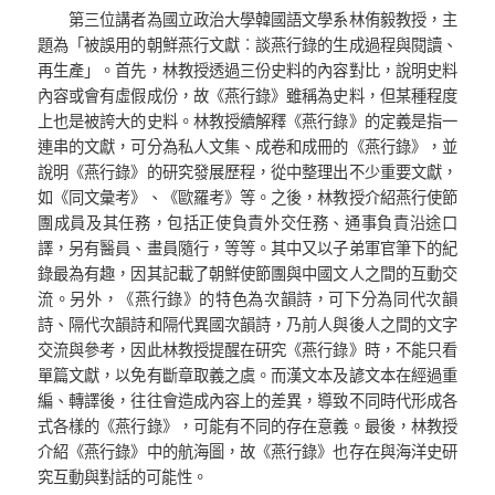
第三位講者為國立政治大學韓國語文學系林侑毅教授，主
題為「被誤用的朝鮮燕行文獻︰談燕行錄的生成過程與閱讀、
再生產」。首先，林教授透過三份史料的內容對比，說明史料
內容或會有虛假成份，故《燕行錄》雖稱為史料，但某種程度
上也是被誇大的史料。林教授續解釋《燕行錄》的定義是指一
連串的文獻，可分為私人文集、成卷和成冊的《燕行錄》，並
說明《燕行錄》的研究發展歷程，從中整理出不少重要文獻，
如《同文彙考》、《歐羅考》等。之後，林教授介紹燕行使節
團成員及其任務，包括正使負責外交任務、通事負責沿途口
譯，另有醫員、畫員隨行，等等。其中又以子弟軍官筆下的紀
錄最為有趣，因其記載了朝鮮使節團與中國文人之間的互動交
流。另外，《燕行錄》的特色為次韻詩，可下分為同代次韻
詩、隔代次韻詩和隔代異國次韻詩，乃前人與後人之間的文字
交流與參考，因此林教授提醒在研究《燕行錄》時，不能只看
單篇文獻，以免有斷章取義之虞。而漢文本及諺文本在經過重
編、轉譯後，往往會造成內容上的差異，導致不同時代形成各
式各樣的《燕行錄》，可能有不同的存在意義。最後，林教授
介紹《燕行錄》中的航海圖，故《燕行錄》也存在與海洋史研
究互動與對話的可能性。