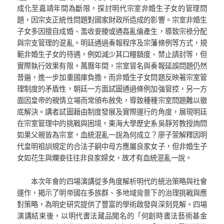
成化至嘉靖年間為斷限，探討明代宗室非婚生子女的管理問
題，因宗支正統性問題對國家財政所造成的影響。宗室非婚生
子女多因擅自成婚、濫收妾媵或通姦亂倫產生，導致宗祿分配
與宗支管理的混亂。明廷通過奏報程序及宗藩條例等方式，規
範非婚生子女的待遇，例如減少其口糧額度、禁止請封等，但
實際執行效果有限。萬曆年間，宗室冒名與奏報延誤問題仍然
普遍，進一步加重國庫負擔。而非婚生子女問題反映著宗室管
理制度的矛盾性，朝廷一方面試圖通過條例加強管控，另一方
面因皇帝的親情立場而常頒布赦免，導致種種宗室問題難以徹
底解決。講者試圖藉由制度發展及實際運行的角度，展現明廷
在宗室管理中的挑戰與困境。東海大學歷史系吳靜芳教授詢問
如果父親皆為宗室，血統混亂一說為何成立？廖子萱解釋因明
代皇明祖訓規定的合法子嗣中母方應屬良家女子，但非婚生子
女如花生與爛妾往往非良家婦女，故才有血統混亂一說。
本次年會的四場演講從多角度解析明代的統治策略與社會
運作，揭示了明帝國在多族群、多地域背景下的治理挑戰與應
對策略，為明史研究提供了豐富的學術啟發與深刻見解。四場
演講結束後，以明代書法藏品聞名的「何創時書法藝術基金