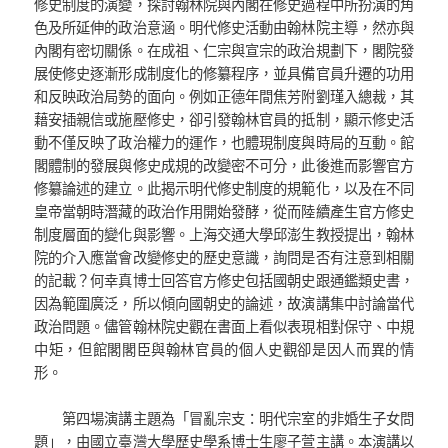
修史制度的演變，探討翰林院與內閣在修史過程中所扮演的角
色及所延伸的政治意涵。明代修史活動由翰林院主導，然亦與
內閣有密切關係。在成祖、仁宗與宣宗的政治規劃下，閣院發
展使修史逐漸形成制度化的修纂程序，並具備官員升遷的功用
和反映政治局勢的面向。例如正德年間焦芳附劉瑾入總裁，其
藉安插親信或施壓修史，卻引發翰林官員的抵制，顯示修史活
動不僅反映了政治權力的運作，也體現制度與時局的互動。館
閣體制的發展與修史成規的改變密不可分，此後進而影響官方
修纂論述的建立。此揭示明代修史制度的規範化，以及在不同
皇帝當朝時潛藏的政治作用開始發酵，從而陸續產生官方修史
制度層面的變化與影響。上海交通大學邱澎生教授提出，翰林
院的介入應當會改變修史的歷史意識，詢問是否有注意到相關
的記載？何幸真博士回答官方修史包括國朝史跟通鑑類史書，
因為範圍廣泛，所以傾向國朝史的論述，故演講集中討論當代
政治問題。儘管翰林院史觀在書面上看似表現相對保守、中規
中矩，但館閣閣臣與翰林官員的個人史觀卻是因人而異的情
形。
第四場演講主題為「冒亂宗支：明代宗室的非婚生子女問
題」，由國立臺灣大學歷史學系博士生廖子萱主講。本演講以