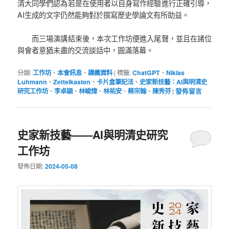
清大同學們認為若是在使用者以自身寫作經驗進行正確引導，
AI生成的文字仍然能夠對於撰寫歷史學論文有所助益。
而三場演講結束後，本次工作坊便進入尾聲，並且在諸位
與會者意猶未盡的交流談話中，圓滿落幕。
分類:
工作坊
、
本會訊息
、
講義資料
|
標籤:
ChatGPT
、
Niklas
Luhmann
、
Zettelkasten
、
卡片盒筆記法
、
史家新技藝：AI與明清史
研究工作坊
、
李卓穎
、
林峻煒
、
林祐安
、
蔡宗翰
、
陳秀芬
|
發佈留言
史家新技藝——AI與明清史研究
工作坊
發佈日期:
2024-05-08