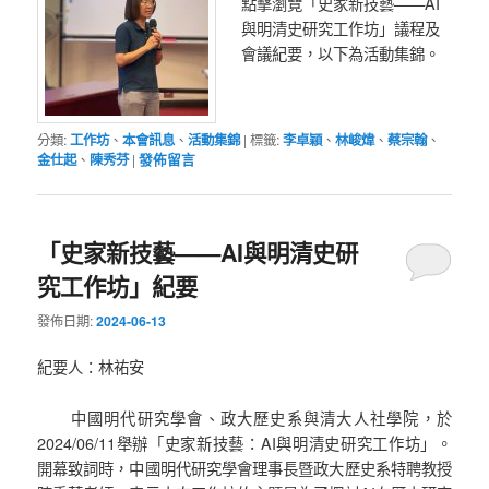
點擊瀏覽「史家新技藝——AI
與明清史研究工作坊」議程及
會議紀要，以下為活動集錦。
分類:
工作坊
、
本會訊息
、
活動集錦
|
標籤:
李卓穎
、
林峻煒
、
蔡宗翰
、
金仕起
、
陳秀芬
|
發佈留言
「史家新技藝——AI與明清史研
究工作坊」紀要
發佈日期:
2024-06-13
紀要人：林祐安
中國明代研究學會、政大歷史系與清大人社學院，於
2024/06/11舉辦「史家新技藝：AI與明清史研究工作坊」。
開幕致詞時，中國明代研究學會理事長暨政大歷史系特聘教授