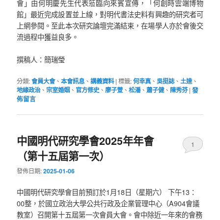
會」由何明慶先生代表蒞臨向來賓宣傳，「何創時雲端博物
館」最近完成設置並上線，對明代書法史料有興趣的研究者可
上網參閱。至此本次研究論壇完滿結束，在場學人亦於會後交
流過程中獲益良多。
撰稿人：簡瑞瑩
分類:
會員大會
、
本會訊息
、
講義資料
|
標籤:
何幸真
、
吳挺誌
、
土達
、
地緣政治
、
宗室婚姻
、
官方修史
、
廖子萱
、
松潘
、
蕭子健
、
陳秀芬
|
發
佈留言
中國明代研究學會2025年年會
1
（第十五屆第一次）
發佈日期:
2025-01-06
中國明代研究學會目前預訂於1月18日（星期六） 下午13：
00整，於國立政治大學公共行政及企業管理中心（A904會議
教室）召開第十五屆第一次會員大會。會中除近一年來的會務