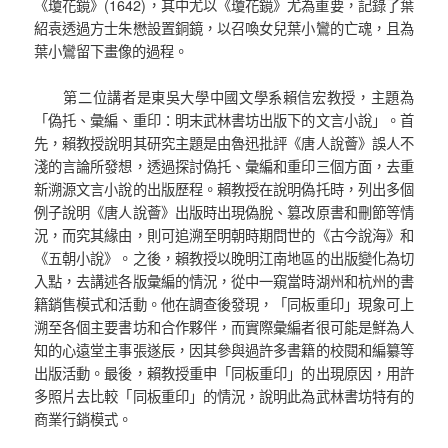
《瓊花鏡》(1642)，其中尤以《瓊花鏡》尤為重要，記錄了葉
紹袁透過方士朱懋設置銅鏡，以召喚女兒葉小鸞的亡魂，且為
葉小鸞留下畫像的過程。
第二位講者是東吳大學中國文學系賴信宏教授，主題為
「偽托、彙編、重印：明末武林書坊出版下的文言小說」。首
先，賴教授說明其研究主題是由魯迅批評《唐人說薈》誤人不
淺的言論所發想，透過探討偽托、彙編和重印三個方面，去重
新溯源文言小說的出版歷程。賴教授在說明偽托時，列出多個
例子說明《唐人說薈》出版時出現偽脫、篡改原書和刪節等情
況，而究其緣由，則可追溯至明朝時期問世的《古今說海》和
《五朝小說》。之後，賴教授以晚明江南地區的出版變化為切
入點，去講述各版彙編的情況，從中一窺當時湖州和杭州的書
籍銷售模式和活動。他在調查後發現，「同板重印」現象可上
溯至各個主要書坊和合作夥伴，而實際彙編者很可能是鮮為人
知的心遠堂主事張遂辰，因其參與過許多書籍的校閱和編纂等
出版活動。最後，賴教授重申「同板重印」的出現原因，用許
多照片去比較「同板重印」的情況，說明此為武林書坊特有的
商業行銷模式。