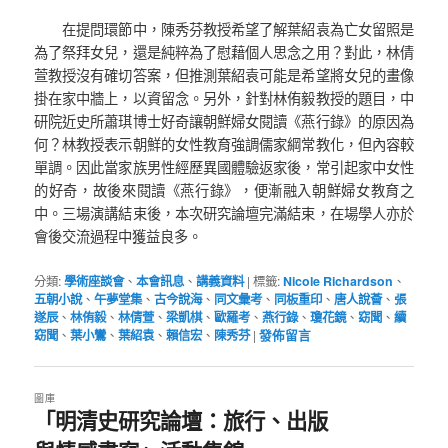
在提問環節中，陳秀芬教授希望了解葉紹袁為亡女留照是
為了祭拜女兒，還是純粹為了慰藉個人思念之用？對此，林倩
萱教授沒有確切答案，但推測葉紹袁可能是希望將女兒的畫像
掛在家中牆上，以資留念。另外，針對林侑毅教授的題目，中
研院近史所蕭琪博士好奇讓朝鮮婦女閱讀《燕行錄》的原因為
何？林教授表示朝鮮的女性教育強調儒家綱常教化，但內容較
單調。因此當家族男性經歷異國體驗返家後，常引起家中女性
的好奇，故後來閱讀《燕行錄》，便漸融入朝鮮婦女教育之
中。三場演講結束後，本次研究論壇完滿結束，在場學人亦於
會後交流過程中獲益良多。
分類:
學術座談會
、
本會訊息
、
講義資料
|
標籤:
Nicole Richardson
、
五朝小說
、
午夢堂集
、
古今說海
、
同文彙考
、
同板重印
、
唐人說薈
、
張
遂辰
、
林侑毅
、
林倩萱
、
梁凱棋
、
歐羅考
、
燕行錄
、
瓊花鏡
、
窈聞
、
續
窈聞
、
葉小鸞
、
葉紹袁
、
賴信宏
、
陳秀芬
|
發佈留言
圖庫
「明清史研究論壇：旅行、出版