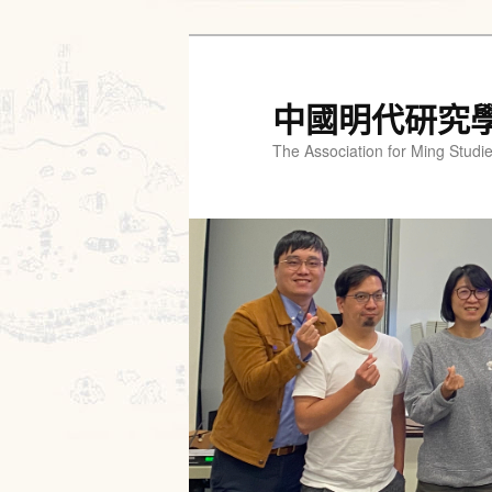
跳
至
主
中國明代研究
要
The Association for Ming Studi
內
容