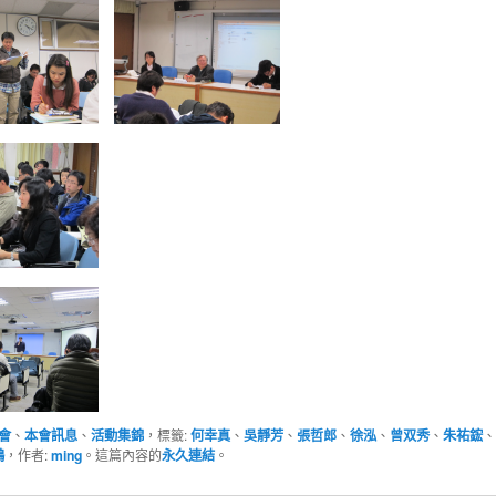
會
、
本會訊息
、
活動集錦
，標籤:
何幸真
、
吳靜芳
、
張哲郎
、
徐泓
、
曾双秀
、
朱祐鋐
、
鴻
，作者:
ming
。這篇內容的
永久連結
。