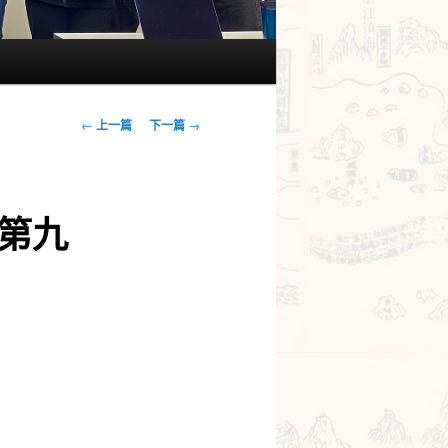
文
←
上一篇
下一篇
→
章
導
覽
（第九