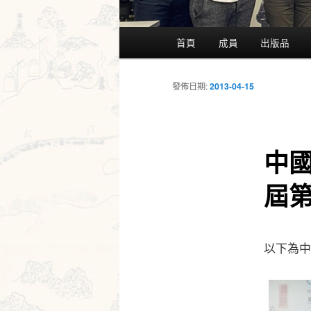
主
首頁
成員
出版品
要
選
單
發佈日期:
2013-04-15
中國
屆
以下為中