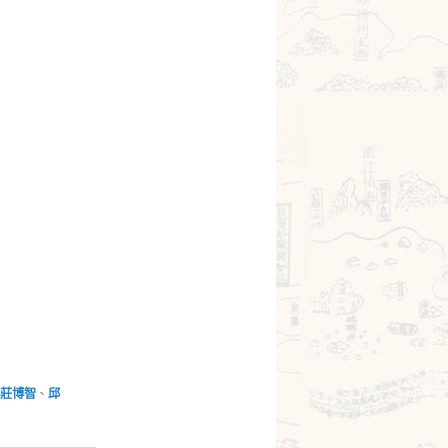
莊博智
、
邱