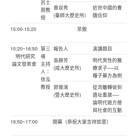
呂士
曾双秀
近世中國的曹
朋教
(臺師大歷史所)
娥信仰
授
15:00-15:20
茶敘
15:20~16:50
第三
報告人
演講題目
明代研究
場
吳靜芳
明代男性的醫
論文發表會
主持
(成大歷史所)
療求子──以
人：
種子藥方為例
徐泓
教授
郭偉鴻
從流離轉徙到
(暨大歷史所)
遺址重建──
論明代遊方僧
與社會的互動
16:50~17:00
閉幕（恭祝大家吉祥如意）