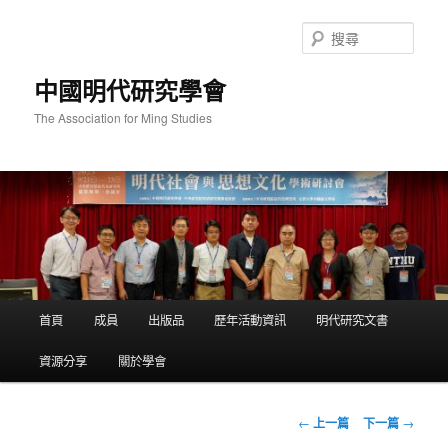
跳
至
搜
主
尋
要
中國明代研究學會
內
容
The Association for Ming Studies
主
首頁
成員
出版品
歷年活動資訊
明代研究文書
要
選
資源分享
關於學會
單
文
←
上一篇
下一篇
→
章