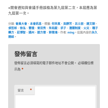
※開會通知與會議手冊誤植為第九屆第二次，本屆應為第
九屆第一次。
分類:
會員大會
、
本會訊息
，標籤:
何幸真
、
吳靜芳
、
呂士朋
、
建文朝
、
張哲郎
、
徐泓
、
曹娥
、
曾双秀
、
朱祐鋐
、
求子
、
漕運制度
、
火災
、
種子
藥方
、
莊博智
、
通州
、
遊方僧
、
郭偉鴻
，作者:
ming
。這篇內容的
永久
連結
。
發佈留言
發佈留言必須填寫的電子郵件地址不會公開。
必填欄位標
*
示為
*
留言