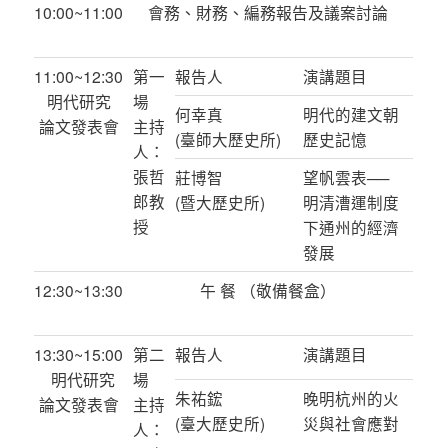
10:00~11:00
會務、財務、編務報告及議案討論
11:00~12:30
第一
報告人
演講題目
明代研究
場
何幸真
明代的建文朝
論文發表會
主持
(臺師大歷史所)
歷史記憶
人：
張哲
莊博智
望帆雲表──
郎教
(暨大歷史所)
明清漕運制度
授
下通州的經濟
發展
12:30~13:30
午 餐 （敬備餐盒）
13:30~15:00
第二
報告人
演講題目
明代研究
場
朱祐鋐
晚明杭州的火
論文發表會
主持
(臺大歷史所)
災與社會應對
人：