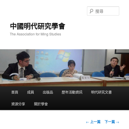
跳
至
搜
主
尋
要
中國明代研究學會
內
容
The Association for Ming Studies
主
首頁
成員
出版品
歷年活動資訊
明代研究文書
要
選
資源分享
關於學會
單
文
←
上一篇
下一篇
→
章