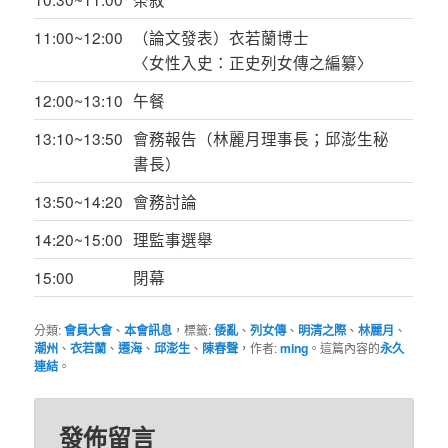
11:00~12:00
（論文發表）衣若蘭博士
〈女性入史：正史列女傳之編纂〉
12:00~13:10
午餐
13:10~13:50
會務報告（林麗月理事長；邱澎生秘
書長）
13:50~14:20
會務討論
14:20~15:00
理監事選舉
15:00
閉幕
分類:
會員大會
、
本會訊息
，標籤:
倭亂
、
列女傳
、
明清之際
、
林麗月
、
潮州
、
衣若蘭
、
遷海
、
邱澎生
、
陳春聲
，作者:
ming
。這篇內容的
永久
連結
。
發佈留言