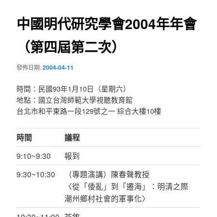
導
中國明代研究學會2004年年會
覽
（第四屆第二次）
發佈日期:
2004-04-11
時間：民國93年1月10日（星期六）
地點：國立台灣師範大學視聽教育館
台北市和平東路一段129號之一 綜合大樓10樓
時間
議程
9:10~9:30
報到
9:30~10:30
（專題演講）陳春聲教授
〈從「倭亂」到「遷海」：明清之際
潮州鄉村社會的軍事化〉
10:30~11:00
茶敘