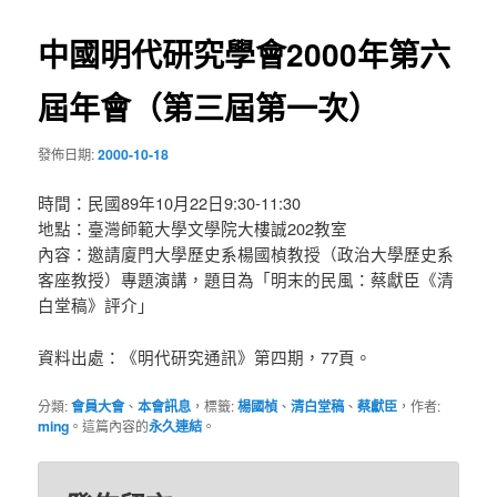
導
中國明代研究學會2000年第六
覽
屆年會（第三屆第一次）
發佈日期:
2000-10-18
時間：民國89年10月22日9:30-11:30
地點：臺灣師範大學文學院大樓誠202教室
內容：邀請廈門大學歷史系楊國楨教授（政治大學歷史系
客座教授）專題演講，題目為「明末的民風：蔡獻臣《清
白堂稿》評介」
資料出處：《明代研究通訊》第四期，77頁。
分類:
會員大會
、
本會訊息
，標籤:
楊國楨
、
清白堂稿
、
蔡獻臣
，作者:
ming
。這篇內容的
永久連結
。