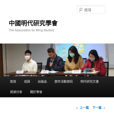
跳
至
搜
主
尋
要
中國明代研究學會
內
容
The Association for Ming Studies
主
首頁
成員
出版品
歷年活動資訊
明代研究文書
要
選
資源分享
關於學會
單
文
←
上一篇
下一篇
→
章