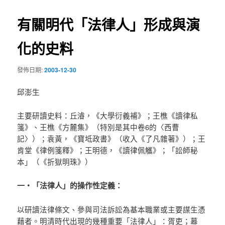
導
有關明代「法律人」形成與演
覽
化的史料
發佈日期:
2003-12-30
邱澎生
主要研讀史料：丘濬，《大學衍義補》；王樵《讀律私
箋》、王樵《方麓集》（特別是其中卷6的〈西曹
記〉）；袁黃，《寶坻政書》（收入《了凡雜著》）；王
肯堂《律例箋釋》；王明德，《讀律佩觿》；「訟師秘
本」（《折獄明珠》）
一‧「法律人」的操作性定義：
以研讀法律條文、參與司法訴訟為基本職業或主要謀生憑
藉者。明清時代出現的幾種重要「法律人」：胥吏；幕