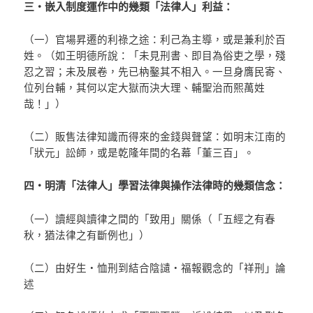
三‧嵌入制度運作中的幾類「法律人」利益：
（一）官場昇遷的利祿之途：利己為主導，或是兼利於百
姓。（如王明德所說：「未見刑書、即目為俗吏之學，殘
忍之習；未及展卷，先已枘鑿其不相入。一旦身膺民寄、
位列台輔，其何以定大獄而決大理、輔聖治而熙萬姓
哉！」）
（二）販售法律知識而得來的金錢與聲望：如明末江南的
「狀元」訟師，或是乾隆年間的名幕「董三百」。
四‧明清「法律人」學習法律與操作法律時的幾類信念：
（一）讀經與讀律之間的「致用」關係（「五經之有春
秋，猶法律之有斷例也」）
（二）由好生‧恤刑到結合陰讉‧福報觀念的「祥刑」論
述