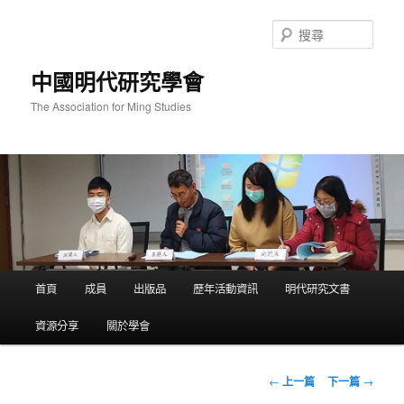
跳
至
搜
主
尋
要
中國明代研究學會
內
容
The Association for Ming Studies
主
首頁
成員
出版品
歷年活動資訊
明代研究文書
要
選
資源分享
關於學會
單
文
←
上一篇
下一篇
→
章