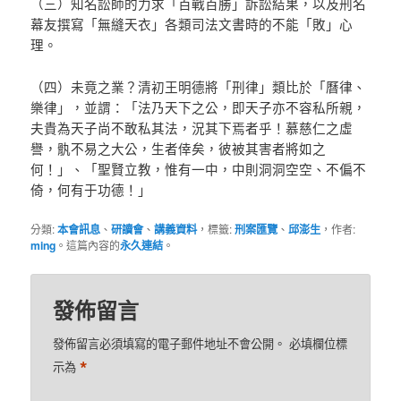
（三）知名訟師的力求「百戰百勝」訴訟結果，以及刑名
幕友撰寫「無縫天衣」各類司法文書時的不能「敗」心
理。
（四）未竟之業？清初王明德將「刑律」類比於「曆律、
樂律」，並謂：「法乃天下之公，即天子亦不容私所親，
夫貴為天子尚不敢私其法，況其下焉者乎！慕慈仁之虛
譽，骫不易之大公，生者倖矣，彼被其害者將如之
何！」、「聖賢立教，惟有一中，中則洞洞空空、不偏不
倚，何有于功德！」
分類:
本會訊息
、
研讀會
、
講義資料
，標籤:
刑案匯覽
、
邱澎生
，作者:
ming
。這篇內容的
永久連結
。
發佈留言
發佈留言必須填寫的電子郵件地址不會公開。
必填欄位標
*
示為