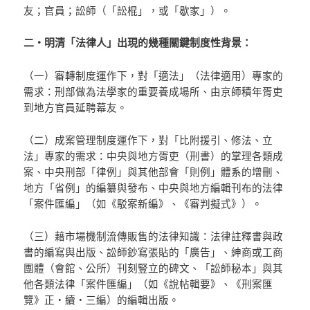
友；官員；訟師（「訟棍」，或「歇家」）。
二‧明清「法律人」出現的幾種關鍵制度性背景：
（一）審轉制度運作下，對「適法」（法律適用）專家的
需求：刑部做為法學家的重要養成場所、由京師積年胥吏
到地方官員延聘幕友。
（二）成案管理制度運作下，對「比附援引、修法、立
法」專家的需求：中央與地方胥吏（刑書）的掌理各類成
案、中央刑部「律例」與其他部會「則例」體系的增刪、
地方「省例」的編纂與發布、中央與地方編輯刊布的法律
「案件匯編」（如《駁案新編》、《審判擬式》）。
（三）藉市場機制流傳販售的法律知識：法律註釋書與政
書的編寫與出版、訟師鈔寫張貼的「廣告」、紳商或工商
團體（會館、公所）刊刻豎立的碑文、「訟師秘本」與其
他各類法律「案件匯編」（如《說帖輯要》、《刑案匯
覽》正‧續‧三編）的編輯出版。