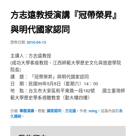
導
方志遠教授演講『冠帶榮昇』
覽
與明代國家認同
發佈日期:
2010-04-13
主講人：方志遠教授
(成功大學客座教授、江西師範大學歷史文化與旅遊學院
院長)
講 題： 「冠帶榮昇」與明代國家認同
日 期：民國99年5月8日（星期六）14：00
地 點：台北市大安區和平東路一段162號 國立臺灣師
範大學歷史學系視聽教室（勤大樓四樓）
分類:
專題演講
，標籤:
國家認同
、
方志遠
，作者:
ming
。這篇內容的
永
久連結
。