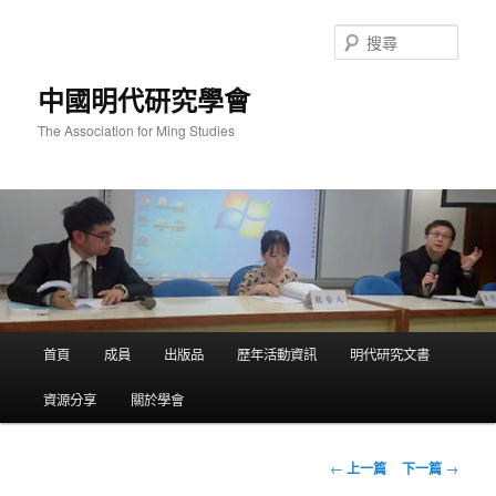
跳
至
搜
主
尋
要
中國明代研究學會
內
容
The Association for Ming Studies
主
首頁
成員
出版品
歷年活動資訊
明代研究文書
要
選
資源分享
關於學會
單
文
←
上一篇
下一篇
→
章