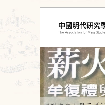
跳
至
主
中國明代研究
要
The Association for Ming Studi
內
容