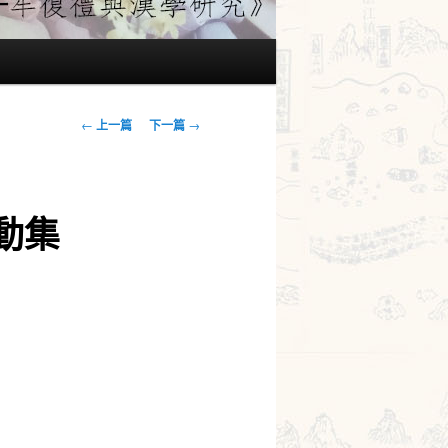
文
←
上一篇
下一篇
→
章
導
覽
動集