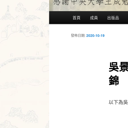
主
首頁
成員
出版品
要
選
單
發佈日期:
2020-10-19
吳
錦
以下為吳