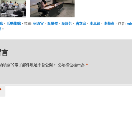
息
、
活動集錦
，標籤:
何淑宜
、
吳景傑
、
吳靜芳
、
唐立宗
、
李卓穎
、
李華彥
，作者:
mi
結
。
留言
*
須填寫的電子郵件地址不會公開。
必填欄位標示為
*