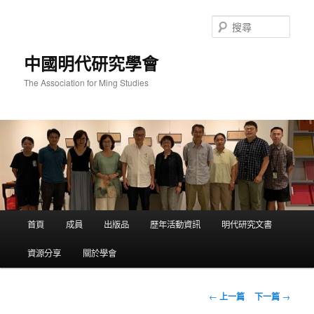
跳
至
搜
主
尋
要
中國明代研究學會
內
容
The Association for Ming Studies
主
首頁
成員
出版品
歷年活動資訊
明代研究文書
要
選
資源分享
關於學會
單
文
←
上一篇
下一篇
→
章