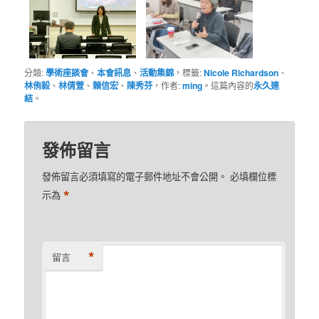
分類:
學術座談會
、
本會訊息
、
活動集錦
，標籤:
Nicole Richardson
、
林侑毅
、
林倩萱
、
賴信宏
、
陳秀芬
，作者:
ming
。這篇內容的
永久連
結
。
發佈留言
發佈留言必須填寫的電子郵件地址不會公開。
必填欄位標
*
示為
*
留言