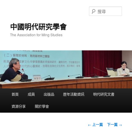
跳
至
搜
主
尋
要
中國明代研究學會
內
容
The Association for Ming Studies
主
首頁
成員
出版品
歷年活動資訊
明代研究文書
要
選
資源分享
關於學會
單
文
←
上一篇
下一篇
→
章