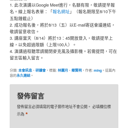
1. 此次演講以Google Meet進行，名額有限，敬請提早報
名。線上報名表單：「
報名網址
」（報名期限至8/10下午
五點鐘截止）
2. 成功報名後，將於8/13（五）以E-mail寄送會議連結，
敬請留意收信。
3. 講座當天（8/14）將於13：45開放登入，敬請提早上
線，以免超過限額（上限100人）。
4. 演講過程聽眾請關閉麥克風及攝影機。若需提問，可在
留言區輸入留言。
分類:
本會訊息
、
研讀會
，標籤:
林麗月
、
鄉賢祠
，作者:
ming
。這篇內
容的
永久連結
。
發佈留言
發佈留言必須填寫的電子郵件地址不會公開。
必填欄位標
*
示為