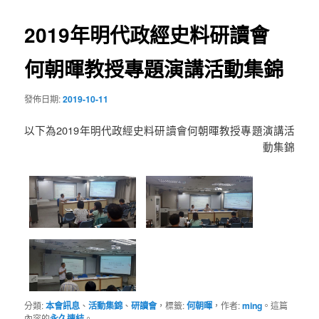
導
2019年明代政經史料研讀會
覽
何朝暉教授專題演講活動集錦
發佈日期:
2019-10-11
以下為2019年明代政經史料研讀會何朝暉教授專題演講活
動集錦
分類:
本會訊息
、
活動集錦
、
研讀會
，標籤:
何朝暉
，作者:
ming
。這篇
內容的
永久連結
。