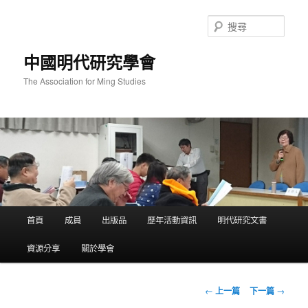
跳
至
搜
主
尋
要
中國明代研究學會
內
容
The Association for Ming Studies
主
首頁
成員
出版品
歷年活動資訊
明代研究文書
要
選
資源分享
關於學會
單
文
←
上一篇
下一篇
→
章