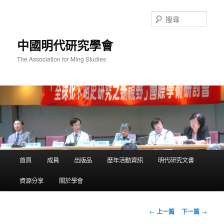
跳
至
搜
主
尋
要
中國明代研究學會
內
容
The Association for Ming Studies
主
首頁
成員
出版品
歷年活動資訊
明代研究文書
要
選
資源分享
關於學會
單
文
←
上一篇
下一篇
→
章