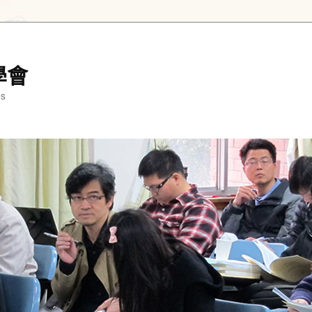
學會
es