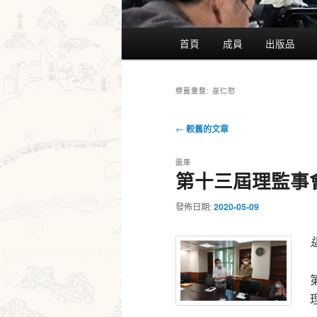
主
首頁
成員
出版品
要
選
單
巫仁恕
標籤彙整:
文
←
較舊的文章
章
導
圖庫
第十三屆理監事
覽
發佈日期:
2020-05-09