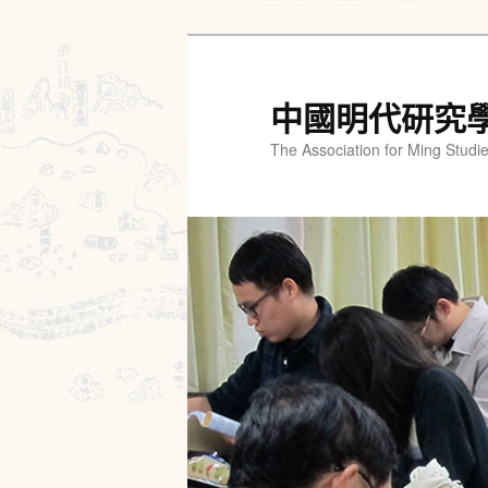
跳
跳
至
至
主
輔
中國明代研究
要
助
The Association for Ming Studi
內
內
容
容