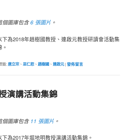
這個圖庫包含
6 張圖片
。
以下為2018年趙樹國教授、連啟元教授研讀會活動集
錦。
標籤:
唐立宗
、
巫仁恕
、
趙樹國
、
連啟元
|
發佈留言
教授演講活動集錦
這個圖庫包含
11 張圖片
。
以下為2017年堀地明教授演講活動集錦。