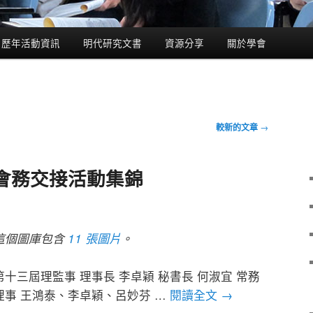
歷年活動資訊
明代研究文書
資源分享
關於學會
較新的文章
→
會務交接活動集錦
這個圖庫包含
11 張圖片
。
第十三屆理監事 理事長 李卓穎 秘書長 何淑宜 常務
→
理事 王鴻泰、李卓穎、呂妙芬 …
閱讀全文