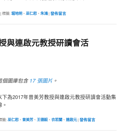
|
標籤:
堀地明
、
巫仁恕
、
朱鴻
|
發佈留言
教授與連啟元教授研讀會活
這個圖庫包含
17 張圖片
。
以下為2017年曾美芳教授與連啟元教授研讀會活動集
錦。
標籤:
巫仁恕
、
曾美芳
、
王德毅
、
衣若蘭
、
連啟元
|
發佈留言