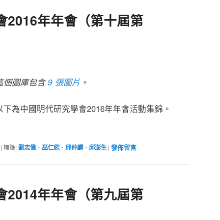
2016年年會（第十屆第
這個圖庫包含
9 張圖片
。
以下為中國明代研究學會2016年年會活動集錦。
|
標籤:
劉志偉
、
巫仁恕
、
邱仲麟
、
邱澎生
|
發佈留言
2014年年會（第九屆第