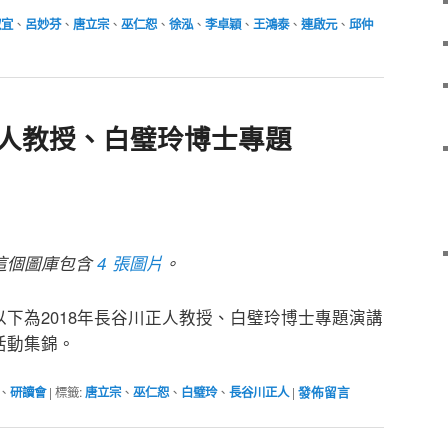
淑宜
、
呂妙芬
、
唐立宗
、
巫仁恕
、
徐泓
、
李卓穎
、
王鴻泰
、
連啟元
、
邱仲
正人教授、白璧玲博士專題
這個圖庫包含
4 張圖片
。
以下為2018年長谷川正人教授、白璧玲博士專題演講
活動集錦。
、
研讀會
|
標籤:
唐立宗
、
巫仁恕
、
白璧玲
、
長谷川正人
|
發佈留言