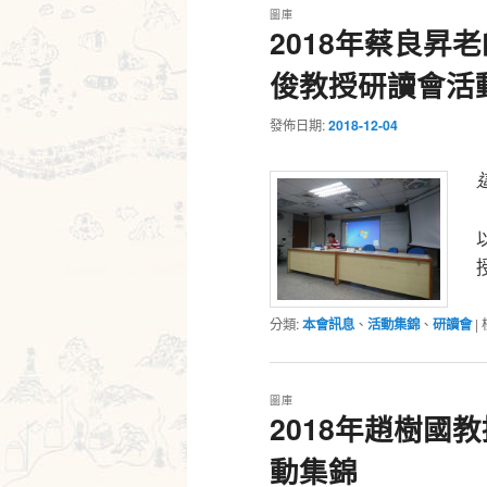
圖庫
2018年蔡良昇
俊教授研讀會活
發佈日期:
2018-12-04
分類:
本會訊息
、
活動集錦
、
研讀會
|
圖庫
2018年趙樹國
動集錦