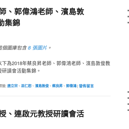
老師、郭偉鴻老師、濱島敦
動集錦
這個圖庫包含
8 張圖片
。
以下為2018年蔡良昇老師、郭偉鴻老師、濱島敦俊教
授研讀會活動集錦。
標籤:
唐立宗
、
巫仁恕
、
濱島敦俊
、
蔡良昇
、
郭偉鴻
|
發佈留言
教授、連啟元教授研讀會活