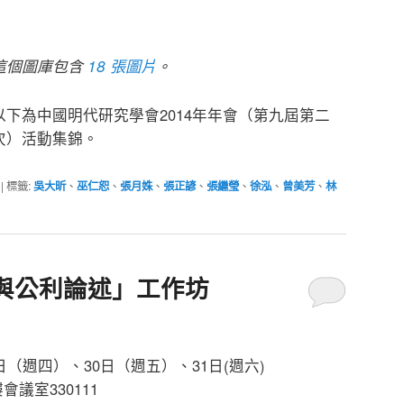
這個圖庫包含
18 張圖片
。
以下為中國明代研究學會2014年年會（第九屆第二
次）活動集錦。
|
標籤:
吳大昕
、
巫仁恕
、
張月姝
、
張正諺
、
張繼瑩
、
徐泓
、
曾美芳
、
林
與公利論述」工作坊
9日（週四）、30日（週五）、31日(週六)
議室330111