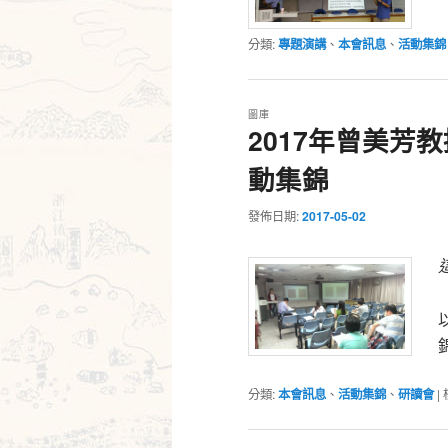
分類:
專題演講
、
本會訊息
、
活動集錦
圖庫
2017年曾美芳
動集錦
發佈日期:
2017-05-02
分類:
本會訊息
、
活動集錦
、
研讀會
|